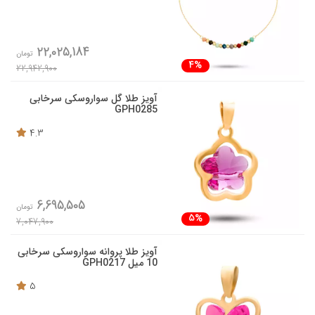
22,025,184
تومان
4%
22,942,900
آویز طلا گل سواروسکی سرخابی
GPH0285
4.3
6,695,505
تومان
5%
7,047,900
آویز طلا پروانه سواروسکی سرخابی
10 میل GPH0217
5