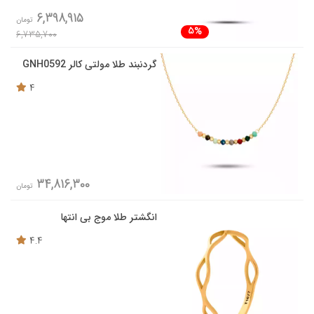
6,398,915
تومان
5%
6,735,700
گردنبند طلا مولتی کالر GNH0592
4
34,816,300
تومان
انگشتر طلا موج بی انتها
4.4