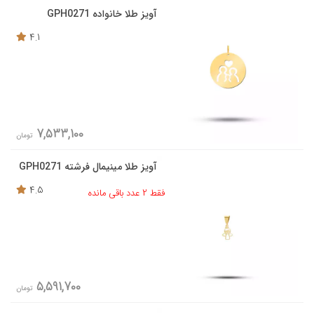
آویز طلا خانواده GPH0271
4.1
7,533,100
تومان
آویز طلا مینیمال فرشته GPH0271
4.5
فقط 2 عدد باقی مانده
5,591,700
تومان