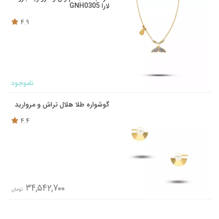
لارا GNH0305
4.9
ناموجود
گوشواره طلا هلال تراش و مروارید
4.4
34,542,700
تومان