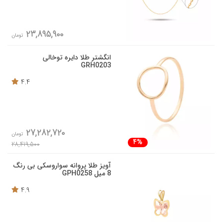
23,895,900
تومان
انگشتر طلا دایره توخالی
GRH0203
4.4
27,282,720
تومان
4%
28,419,500
آویز طلا پروانه سواروسکی بی رنگ
8 میل GPH0258
4.9