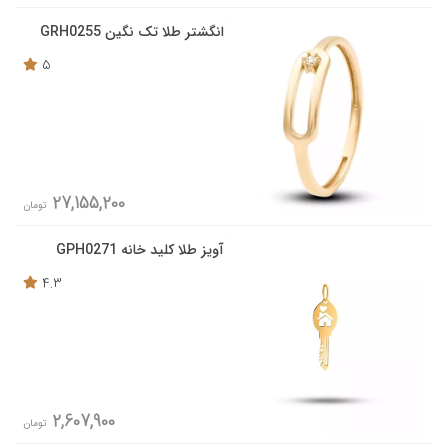
انگشتر طلا تک نگین GRH0255
5
27,155,200
تومان
آویز طلا کلید خانه GPH0271
4.3
2,607,900
تومان