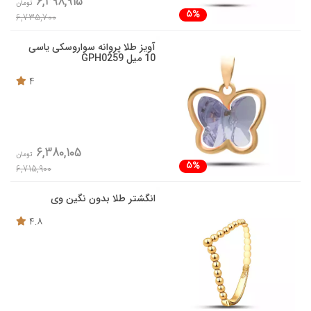
6,398,915
تومان
5%
6,735,700
آویز طلا پروانه سواروسکی یاسی
10 میل GPH0259
4
6,380,105
تومان
5%
6,715,900
انگشتر طلا بدون نگین وی
4.8