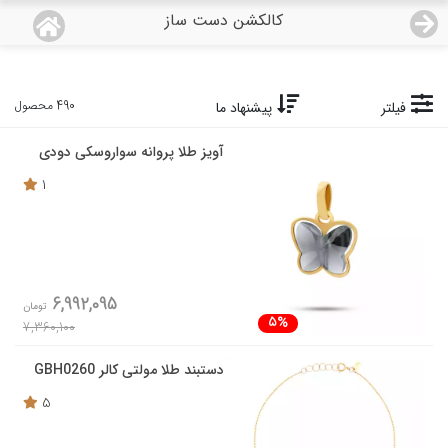
کالکشن دست ساز
منو
18,743,000
قیمت هرگرم طلای 18 عیار:
تومان
صفحه اصلی
490 محصول
فیلتر
پیشنهاد ما
آویز طلا پروانه سواروسکی دودی
دسته بندی محصولات
1
نمایندگی ها
مجله روبی
6,992,095
تومان
درباره ما
5%
7,360,100
اعطای نمایندگی
دستبند طلا مولتی کالر GBH0260
5
تماس با ما