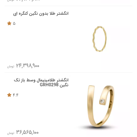
انگشتر طلا بدون نگین کنگره ای
5
24,398,900
تومان
انگشتر طلامینیمال وسط باز تک
نگین GRH0298
4.4
36,565,100
تومان