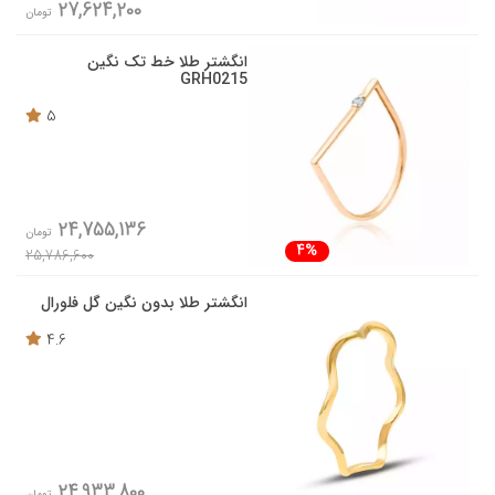
27,624,200
تومان
انگشتر طلا خط تک نگین
GRH0215
5
24,755,136
تومان
4%
25,786,600
انگشتر طلا بدون نگین گل فلورال
4.6
24,933,800
تومان