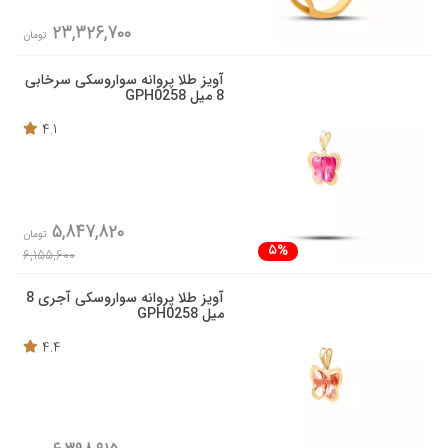
23,326,700
تومان
آویز طلا پروانه سواروسکی سرخابی
8 میل GPH0258
4.1
5,847,820
تومان
5%
6,155,600
آویز طلا پروانه سواروسکی آجری 8
میل GPH0258
4.4