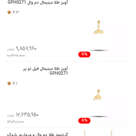
آویز طلا مینیمال دم وال GPH0271
4.3
9,857,960
تومان
5%
10,376,800
آویز طلا مینیمال فیل تو پر
GPH0271
4.1
12,635,950
تومان
5%
13,301,000
گردنبند طلا دم وال و مروارید باروک