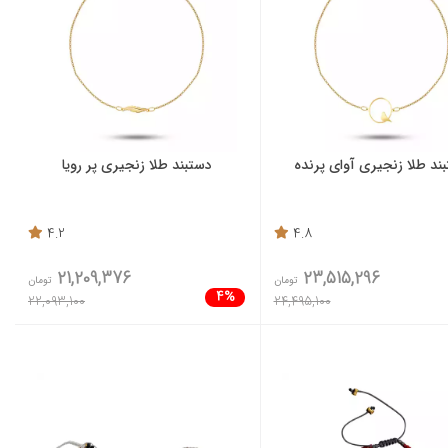
ند طلا زنجیری آوای پرنده
دستبند طلا زنجیری پر رویا
4.2
4.8
21,209,376
23,515,296
تومان
تومان
4%
22,093,100
24,495,100