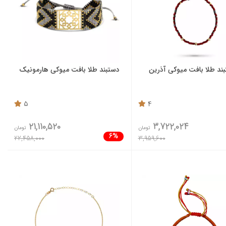
ند طلا بافت میوکی آذرین
دستبند طلا بافت میوکی هارمونیک
5
4
21,110,520
3,722,024
تومان
تومان
6%
22,458,000
3,959,600