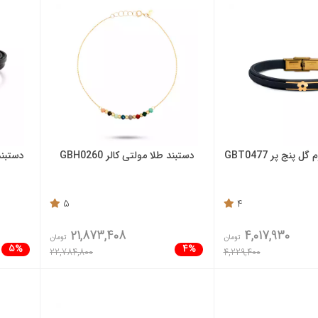
پنج پر GBT0477
دستبند طلا مولتی کالر GBH0260
دستبند
5
4
21,873,408
4,017,930
تومان
تومان
5%
4%
22,784,800
4,229,400