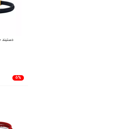
دستبند ط
5%