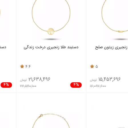
 زنجیری زیتون صلح
دستبند طلا زنجیری درخت زندگی
دستب
4.4
5
21,638,496
15,453,696
تومان
تومان
4%
4%
22,540,100
16,097,600