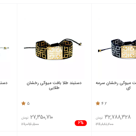
فت میوکی رخشان سرمه
دستبند طلا بافت میوکی رخشان
دستب
ای
طلایی
5
4.2
27,350,710
32,788,328
تومان
تومان
6%
29,096,500
34,881,200