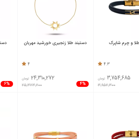
لا و چرم شاپرک
دستبند طلا زنجیری خورشید مهربان
دستب
4
4.3
24,310,272
3,754,685
تومان
تومان
6%
4%
25,323,200
3,952,300