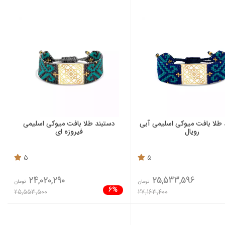
 طلا بافت میوکی اسلیمی آبی
دستبند طلا بافت میوکی اسلیمی
رویال
فیروزه ای
5
5
24,020,290
25,533,596
تومان
تومان
6%
25,553,500
27,163,400