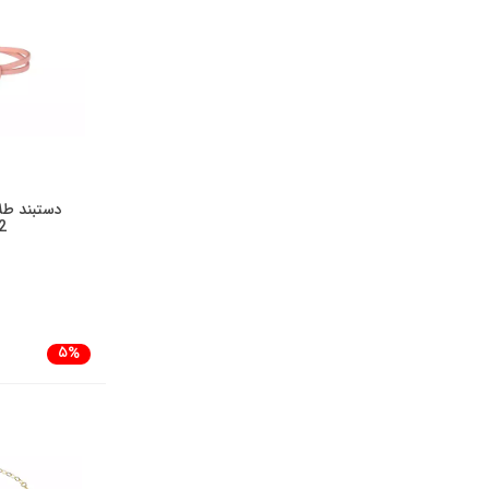
دستبند طلا
2
5%