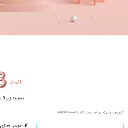
دستبند زیر 3 میلیون
دستبند طلا زنانه
گالری طلا روبی
زیورآلات و طلا زنانه
مرتب سازی 