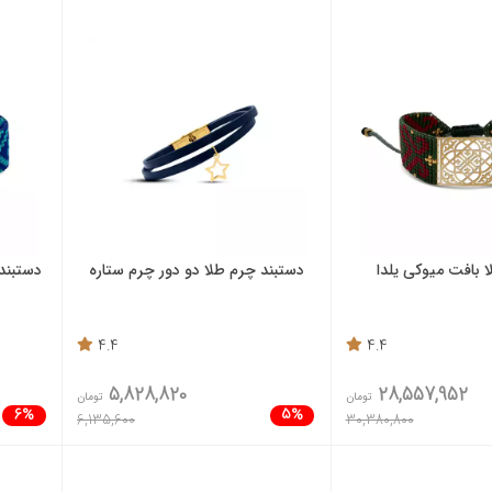
 بافت میوکی یلدا
دستبند چرم طلا دو دور چرم ستاره
دستبند
4.4
4.4
5,828,820
28,557,952
تومان
تومان
6%
5%
6,135,600
30,380,800