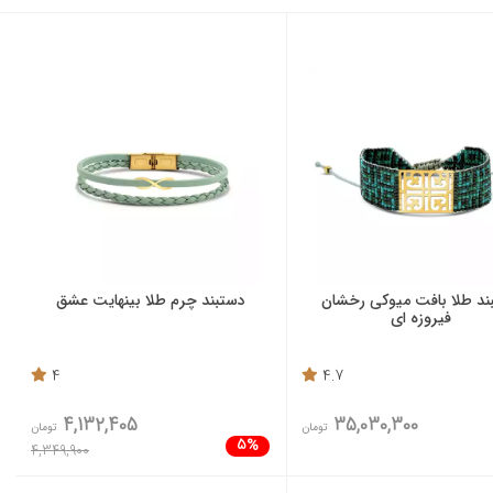
ند طلا بافت میوکی رخشان
دستبند چرم طلا بینهایت عشق
فیروزه ای
4
4.7
4,132,405
35,030,300
تومان
تومان
5%
4,349,900