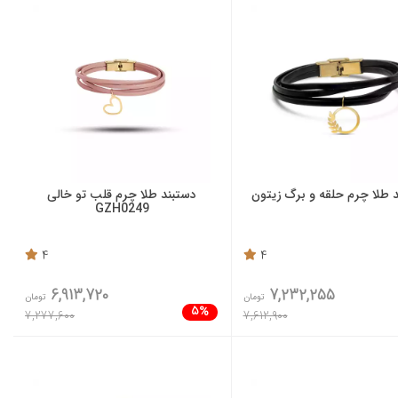
 طلا چرم حلقه و برگ زیتون
دستبند طلا چرم قلب تو خالی
GZH0249
4
4
6,913,720
7,232,255
تومان
تومان
5%
7,277,600
7,612,900