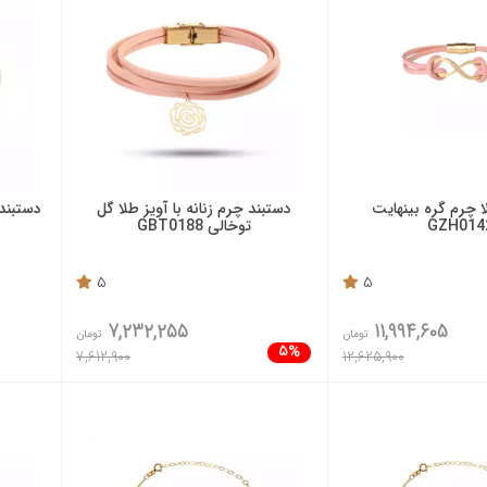
 چرم گره بینهایت
دستبند چرم زنانه با آویز طلا گل
دستبند
GZH014
توخالی GBT0188
5
5
7,232,255
11,994,605
تومان
تومان
5%
7,612,900
12,625,900