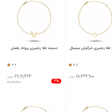
 طلا زنجیری خرگوش مینیمال
دستبند طلا زنجیری پروانه رقصان
4.9
4.8
26,111,424
18,744,900
تومان
تومان
4%
27,199,400