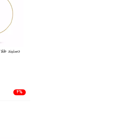
دستبند طلا
4%