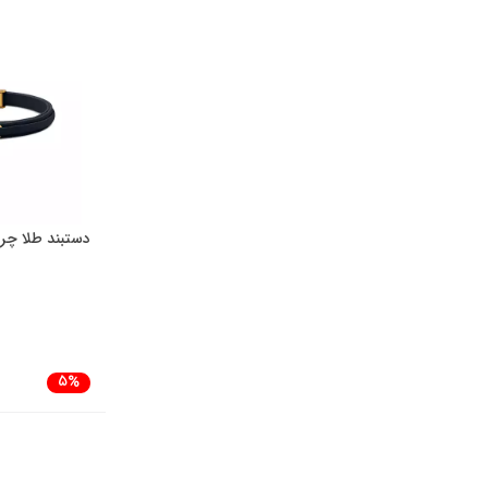
دستبند طلا چرم گل 
5%