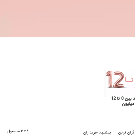
دستبند بین 8 تا 12
میلیون
338 محصول
گران ترین
پیشنهاد خریداران