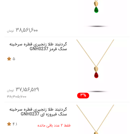
38,561,600
تومان
گردنبند طلا زنجیری قطره سرخینه
سنگ قرمز GNH0237
5
37,156,529
تومان
3%
38,305,700
گردنبند طلا زنجیری قطره سرخینه
سنگ فیروزه ای GNH0237
4.1
فقط 2 عدد باقی مانده