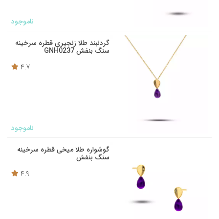
ناموجود
گردنبند طلا زنجیری قطره سرخینه
سنگ بنفش GNH0237
4.7
ناموجود
گوشواره طلا میخی قطره سرخینه
سنگ بنفش
4.9