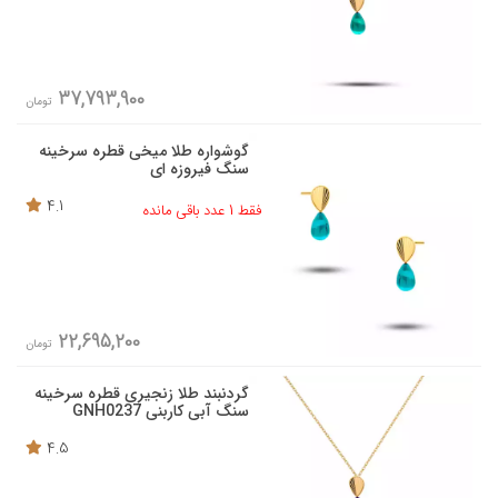
37,793,900
تومان
گوشواره طلا میخی قطره سرخینه
سنگ فیروزه ای
4.1
فقط 1 عدد باقی مانده
22,695,200
تومان
گردنبند طلا زنجیری قطره سرخینه
سنگ آبی کاربنی GNH0237
4.5