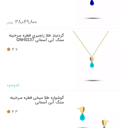
38,049,800
تومان
گردنبند طلا زنجیری قطره سرخینه
سنگ آبی آسمانی GNH0237
4.7
ناموجود
گوشواره طلا میخی قطره سرخینه
سنگ آبی آسمانی
4.3