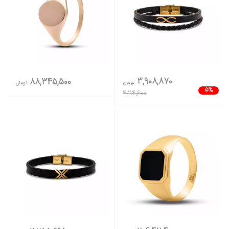
3,908,870
88,345,500
تومان
تومان
5%
4,114,600