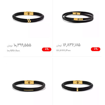
16,836,185
10,399,555
تومان
تومان
5%
5%
17,722,300
10,946,900