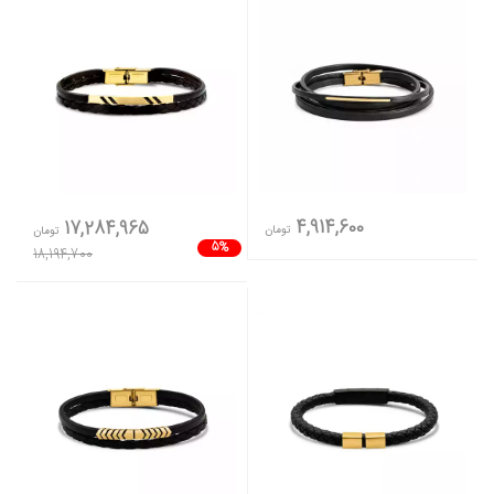
4,914,600
17,284,965
تومان
تومان
5%
18,194,700