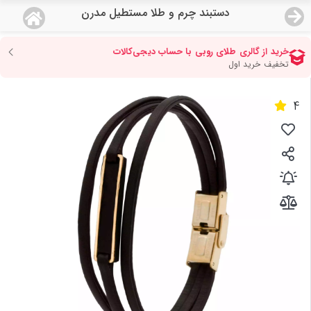
دستبند چرم و طلا مستطیل مدرن
منو
18,647,000
قیمت هرگرم طلای 18 عیار:
تومان
صفحه اصلی
4
دسته بندی محصولات
نمایندگی ها
مجله روبی
درباره ما
اعطای نمایندگی
تماس با ما