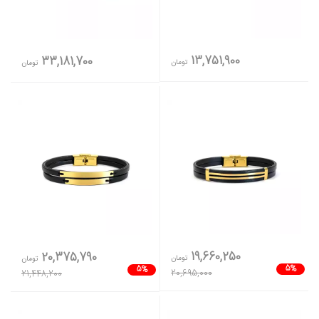
13,751,900
33,181,700
تومان
تومان
19,660,250
20,375,790
تومان
تومان
5%
5%
20,695,000
21,448,200