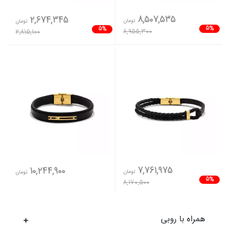
8,507,535
2,674,345
تومان
تومان
5%
5%
8,955,300
2,815,100
7,761,975
10,244,900
تومان
تومان
5%
8,170,500
همراه با روبی