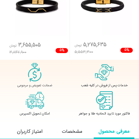
5,275,635
3,655,505
تومان
تومان
5%
5%
5,553,300
3,847,900
ضمانت تعویض و مرجوعی
خدمات پس از فروش در کلیه شعب
فاکتور مورد تایید اتحادیه طلا و جواهر
امکان تحویل اکسپرس
معرفی محصول
مشخصات
امتیاز کاربران