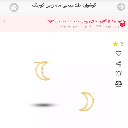
گوشواره طلا میخی ماه زرین کوچک
منو
18,726,000
قیمت هرگرم طلای 18 عیار:
تومان
صفحه اصلی
5
دسته بندی محصولات
نمایندگی ها
مجله روبی
درباره ما
اعطای نمایندگی
تماس با ما