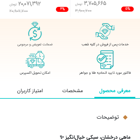
3,705,665
20,071,392
تومان
تومان
5%
4%
3,900,700
20,907,700
ضمانت تعویض و مرجوعی
خدمات پس از فروش در کلیه شعب
فاکتور مورد تایید اتحادیه طلا و جواهر
امکان تحویل اکسپرس
معرفی محصول
مشخصات
امتیاز کاربران
توضیحات
ماهی درخشان، سبکی خیال‌انگیز
✨