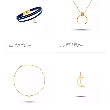
64,641,200
3,739,900
تومان
تومان