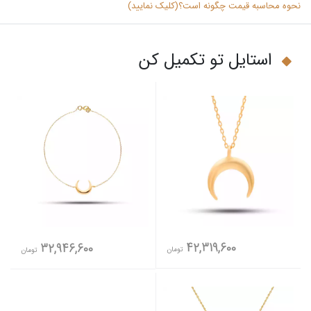
نحوه محاسبه قیمت چگونه است؟(کلیک نمایید)
استایل تو تکمیل کن
42,319,600
32,946,600
تومان
تومان