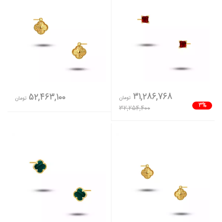
31,286,768
52,463,100
تومان
تومان
3%
32,254,400