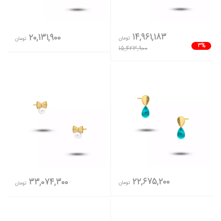
14,961,183
20,131,900
تومان
تومان
3%
15,423,900
22,675,200
33,074,300
تومان
تومان