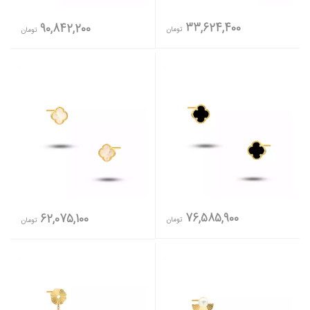
33,624,400
90,842,200
تومان
تومان
76,585,900
62,075,100
تومان
تومان