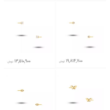
19,814,700
13,510,900
تومان
تومان