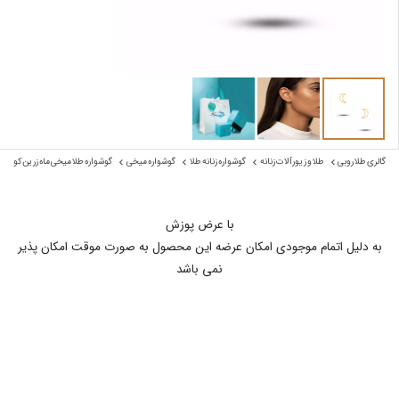
گالری طلا روبی
طلا و زیورآلات زنانه
گوشواره زنانه طلا
گوشواره میخی
گوشواره طلا میخی ماه زرین کوچک
با عرض پوزش
به دلیل اتمام موجودی امکان عرضه این محصول به صورت موقت امکان پذیر
نمی باشد